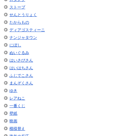
ストーブ
せんとうりょく
たからもの
ディアゴスティーニ
ナンジャタウン
にぼし
ぬいぐるみ
はいさびさん
はいはちさん
ふじでこさん
まんぞくさん
ゆき
レアねこ
一番くじ
壁紙
映画
模様替え