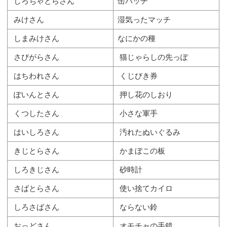
しろちゃとらさん
缶バッヂ
みけさん
湿気ったマッチ
しまみけさん
なにかの種
さびがらさん
猫じゃらしの先っぽ
はちわれさん
くじびき券
ぽいんとさん
押し花のしおり
くつしたさん
小さな軍手
はいしろさん
汚れたぬいぐるみ
きじとらさん
かまぼこの板
しろきじさん
砂時計
さばとらさん
使い捨てカイロ
しろさばさん
ならない鈴
おっどさん
オモチャの手鏡