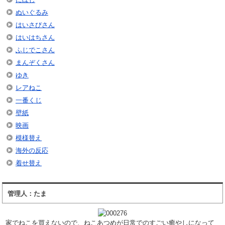
ぬいぐるみ
はいさびさん
はいはちさん
ふじでこさん
まんぞくさん
ゆき
レアねこ
一番くじ
壁紙
映画
模様替え
海外の反応
着せ替え
管理人：たま
家でねこを買えないので、ねこあつめが日常でのすごい癒やしになって