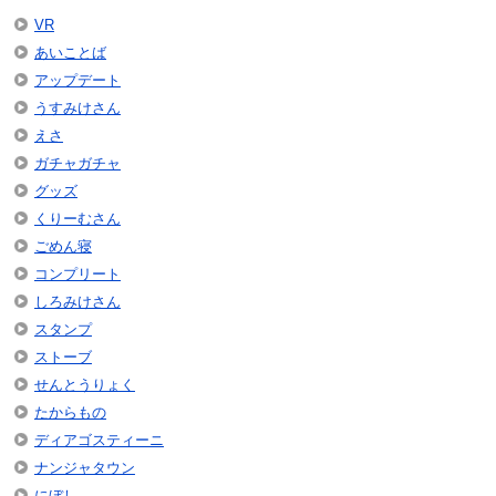
VR
あいことば
アップデート
うすみけさん
えさ
ガチャガチャ
グッズ
くりーむさん
ごめん寝
コンプリート
しろみけさん
スタンプ
ストーブ
せんとうりょく
たからもの
ディアゴスティーニ
ナンジャタウン
にぼし