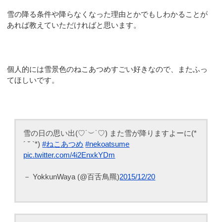
雪の降る条件や降らなくなった理由とかでもしわかることが
あれば教えていただければと思います。
個人的には雪景色のねこあつめすごい好きなので、またふっ
てほしいです。
雪の日の思い出(♡˙︶˙♡) また雪が降りますよーに(*
´ ˘ `*)
#ねこあつめ
#nekoatsume
pic.twitter.com/4i2EnxkYDm
－ YokkunWaya (@百舌鳥羆)
2015/12/20