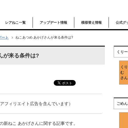
レアねこ一覧
アップデート情報
模様替え情報
公式グ
デート
ねこあつめ あかげさんが来る条件は?
くりー
んが来る条件は?
くり
む
さん
はアフィリエイト広告を含んでいます）
ごめん
2の新ねこ あかげさんに関する記事です。