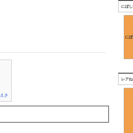
にぼし
にぼ
レアね
えさ