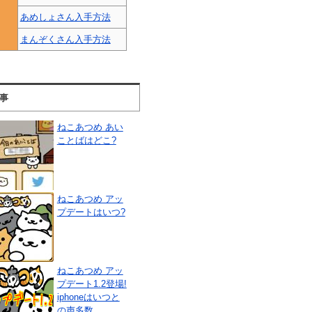
あめしょさん入手方法
まんぞくさん入手方法
事
ねこあつめ あい
ことばはどこ?
ねこあつめ アッ
プデートはいつ?
ねこあつめ アッ
プデート1.2登場!
iphoneはいつと
の声多数