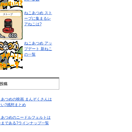
ねこあつめ スト
ーブに集まるレ
アねこは?
ねこあつめ アッ
プデート 新ねこ
の一覧
投稿
こあつめの映画 まんぞくさんは
ない?感想まとめ
こあつめのニードルフェルトは
号まである?ラインナップ一覧