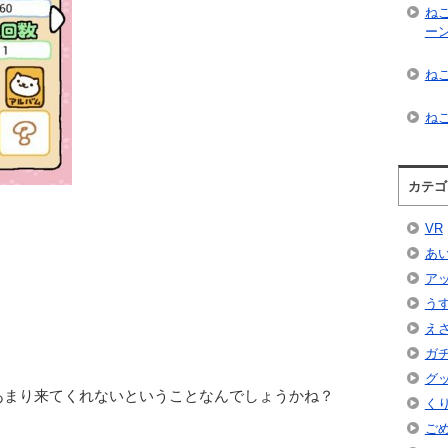
ね
ー
ねこ
ねこ
カテゴ
VR
あ
ア
う
え
ガ
グ
あまり来てくれないということなんでしょうかね？
く
ご