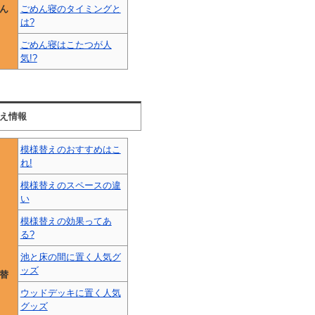
ん
ごめん寝のタイミングと
は?
ごめん寝はこたつが人
気!?
え情報
模様替えのおすすめはこ
れ!
模様替えのスペースの違
い
模様替えの効果ってあ
る?
池と床の間に置く人気グ
ッズ
替
ウッドデッキに置く人気
グッズ