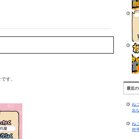
タです。
最近の
ね
出
ね
何