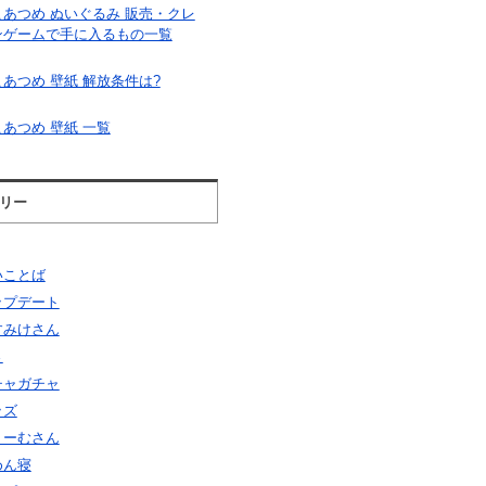
こあつめ ぬいぐるみ 販売・クレ
ンゲームで手に入るもの一覧
あつめ 壁紙 解放条件は?
あつめ 壁紙 一覧
リー
いことば
ップデート
すみけさん
さ
チャガチャ
ッズ
りーむさん
めん寝