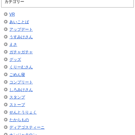
カテゴリー
VR
あいことば
アップデート
うすみけさん
えさ
ガチャガチャ
グッズ
くりーむさん
ごめん寝
コンプリート
しろみけさん
スタンプ
ストーブ
せんとうりょく
たからもの
ディアゴスティーニ
ナンジャタウン