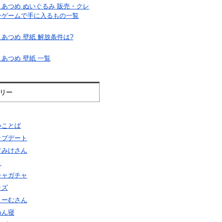
こあつめ ぬいぐるみ 販売・クレ
ンゲームで手に入るもの一覧
あつめ 壁紙 解放条件は?
あつめ 壁紙 一覧
リー
いことば
ップデート
すみけさん
さ
チャガチャ
ッズ
りーむさん
めん寝