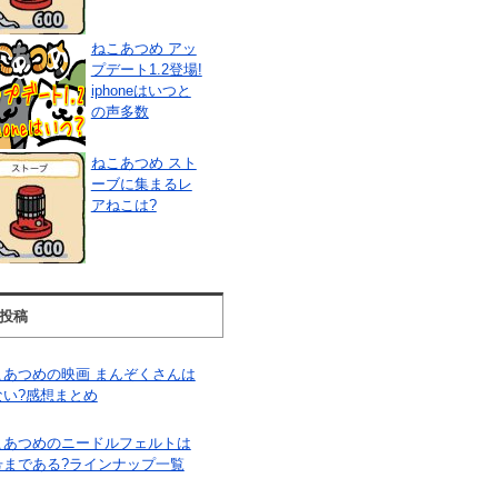
ねこあつめ アッ
プデート1.2登場!
iphoneはいつと
の声多数
ねこあつめ スト
ーブに集まるレ
アねこは?
投稿
こあつめの映画 まんぞくさんは
ない?感想まとめ
こあつめのニードルフェルトは
号まである?ラインナップ一覧