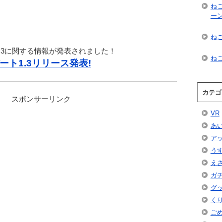
ね
ー
ねこ
.3に関する情報が発表されました！
ねこ
ト1.3リリース発表!
カテゴ
スポンサーリンク
VR
あ
ア
う
え
ガ
グ
く
ご