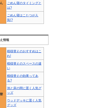
ん
ごめん寝のタイミングと
は?
ごめん寝はこたつが人
気!?
え情報
模様替えのおすすめはこ
れ!
模様替えのスペースの違
い
模様替えの効果ってあ
る?
池と床の間に置く人気グ
ッズ
替
ウッドデッキに置く人気
グッズ