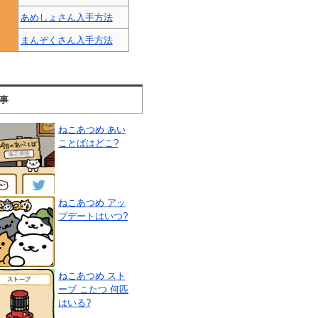
あめしょさん入手方法
まんぞくさん入手方法
事
ねこあつめ あい
ことばはどこ?
ねこあつめ アッ
プデートはいつ?
ねこあつめ スト
ーブ こたつ 何匹
はいる?