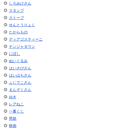
しろみけさん
スタンプ
ストーブ
せんとうりょく
たからもの
ディアゴスティーニ
ナンジャタウン
にぼし
ぬいぐるみ
はいさびさん
はいはちさん
ふじでこさん
まんぞくさん
ゆき
レアねこ
一番くじ
壁紙
映画