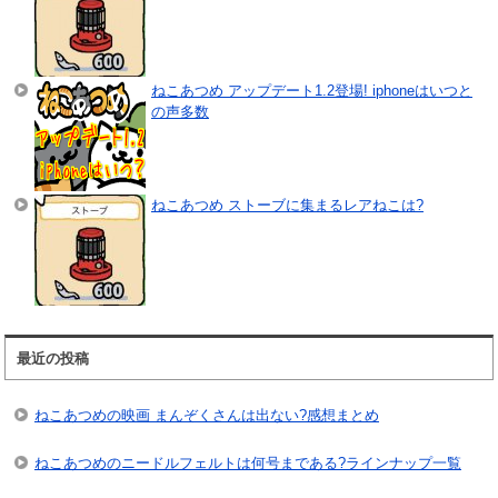
ねこあつめ アップデート1.2登場! iphoneはいつと
の声多数
ねこあつめ ストーブに集まるレアねこは?
最近の投稿
ねこあつめの映画 まんぞくさんは出ない?感想まとめ
ねこあつめのニードルフェルトは何号まである?ラインナップ一覧