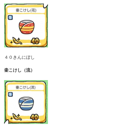
４０きんにぼし
壷こけし（流）