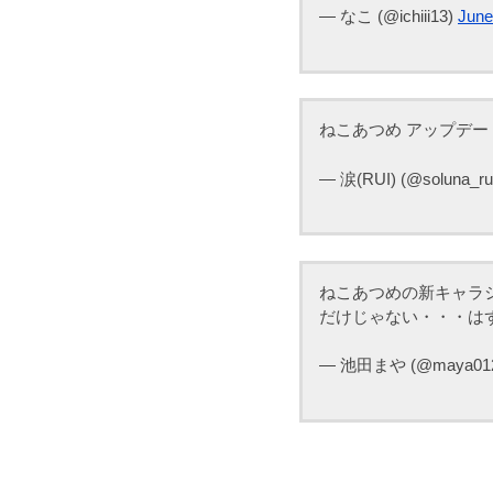
— なこ (@ichiii13)
June
ねこあつめ アップデート！
— 涙(RUI) (@soluna_ru
ねこあつめの新キャラ
だけじゃない・・・は
— 池田まや (@maya01