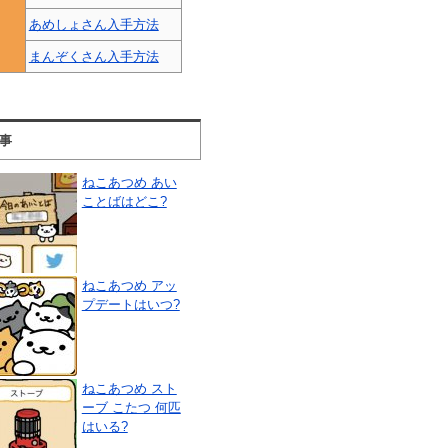
あめしょさん入手方法
まんぞくさん入手方法
事
ねこあつめ あい
ことばはどこ?
ねこあつめ アッ
プデートはいつ?
ねこあつめ スト
ーブ こたつ 何匹
はいる?