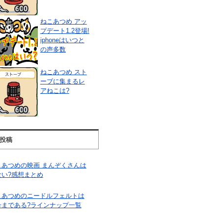
ねこあつめ アッ
プデート1.2登場!
iphoneはいつと
の声多数
ねこあつめ スト
ーブに集まるレ
アねこは?
投稿
こあつめの映画 まんぞくさんは
ない?感想まとめ
こあつめのニードルフェルトは
号まである?ラインナップ一覧