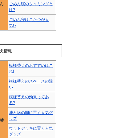
ん
ごめん寝のタイミングと
は?
ごめん寝はこたつが人
気!?
え情報
模様替えのおすすめはこ
れ!
模様替えのスペースの違
い
模様替えの効果ってあ
る?
池と床の間に置く人気グ
ッズ
替
ウッドデッキに置く人気
グッズ