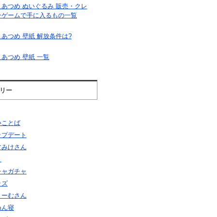
こあつめ ぬいぐるみ 販売・クレ
ンゲームで手に入るもの一覧
あつめ 壁紙 解放条件は?
あつめ 壁紙 一覧
リー
いことば
ップデート
すみけさん
さ
チャガチャ
ッズ
りーむさん
めん寝