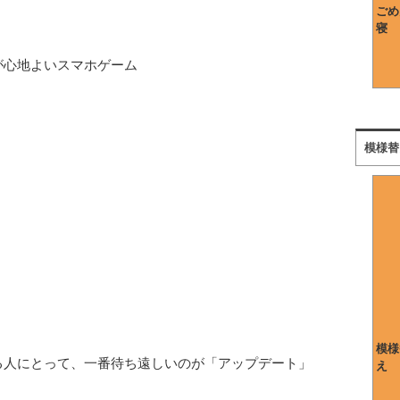
ごめ
寝
が心地よいスマホゲーム
模様替
模様
る人にとって、一番待ち遠しいのが「アップデート」
え