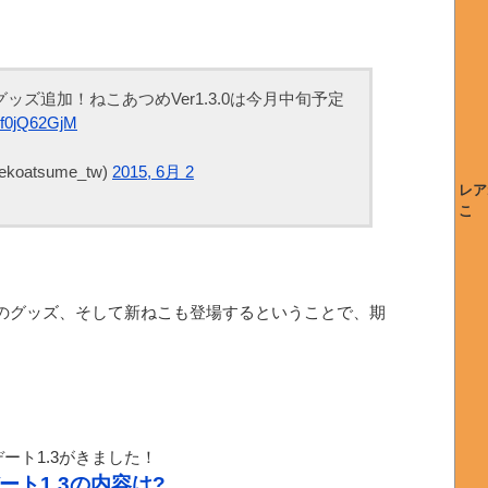
ズ追加！ねこあつめVer1.3.0は今月中旬予定
/Df0jQ62GjM
oatsume_tw)
2015, 6月 2
レア
こ
用のグッズ、そして新ねこも登場するということで、期
ート1.3がきました！
ト1.3の内容は?