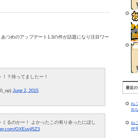
あつめのアップデート1.3の件が話題になり注目ワー
ト！？待ってましたー！
最近の
0_op)
June 2, 2015
ね
出
トくるのかー！ よかったこの有り余ったにぼし
ね
tter.com/GXEuvjI5Z3
何