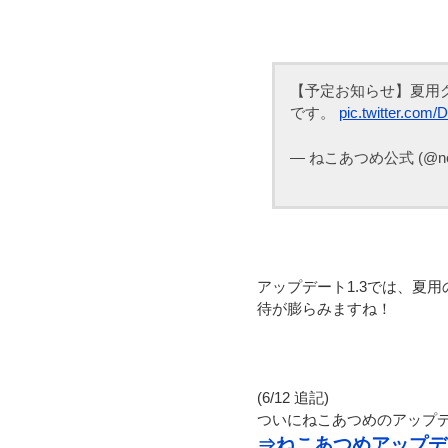
【予定お知らせ】夏用グッ
です。
pic.twitter.com
— ねこあつめ公式 (@nek
アップデート1.3では、夏
待が膨らみますね！
(6/12 追記)
ついにねこあつめのアップデ
⇒ねこあつめアップデー