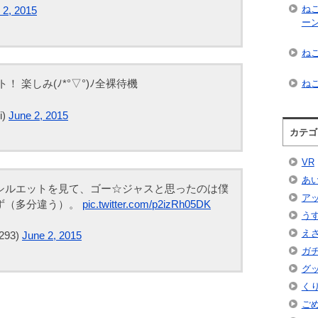
ね
 2, 2015
ー
ねこ
 楽しみ(ﾉ*°▽°)ﾉ全裸待機
ねこ
i)
June 2, 2015
カテゴ
VR
あ
シルエットを見て、ゴー☆ジャスと思ったのは僕
ア
ず（多分違う）。
pic.twitter.com/p2izRh05DK
う
え
293)
June 2, 2015
ガ
グ
く
ご