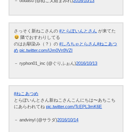
－ oodasu (@ぬこ又組まみれ)
2016/10/13
さっそく新ねこさんの
#とらぽいんとさん
が来てた
隣でおすわりしてる
のはお馴染み（？）の
#しろちゃとらさん
#ねこあつ
め
pic.twitter.com/IJm0Vn9VZI
－ ryphon01_inc (@ぐりふぉん)
2016/10/13
#ねこあつめ
とらぽいんとさん新ねこさんこんにちは〜あちこち
にあらわれてね
pic.twitter.com/TcEPL3mK6E
－ andvinyl (@サラダ)
2016/10/14