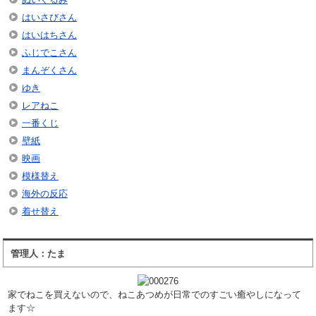
はいさびさん
はいはちさん
ふじでこさん
まんぞくさん
ゆき
レアねこ
一番くじ
壁紙
映画
模様替え
海外の反応
着せ替え
管理人：たま
家でねこを買えないので、ねこあつめが日常でのすごい癒やしになって
ます☆