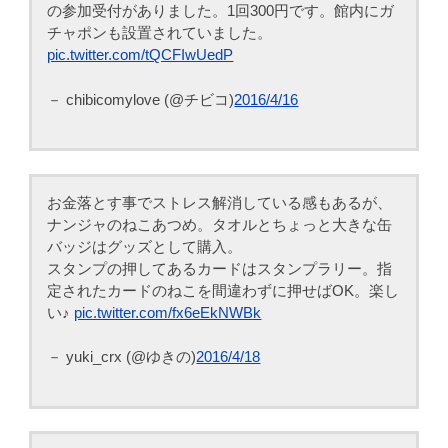
の参加受付がありました。1回300円です。館内にガ
チャポンも設置されていました。
pic.twitter.com/tQCFIwUedP
－ chibicomylove (@チビコ)
2016/4/16
お金落とす事でストレス解消している感もあるが、
ナンジャのねこあつめ。タオルとちょっと大きな缶
バッジはグッズとして購入。
スタンプの押してあるカードはスタンプラリー。指
定されたカードのねこを間違わずに押せばOK。楽し
い♪
pic.twitter.com/fx6eEkNWBk
－ yuki_crx (@ゆきの)
2016/4/18