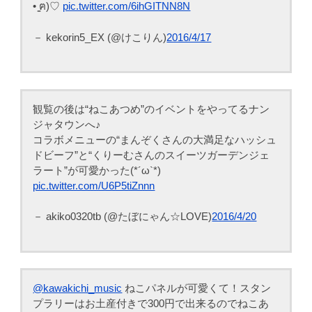
• ̳ฅ)♡
pic.twitter.com/6ihGITNN8N
－ kekorin5_EX (@けこりん)
2016/4/17
観覧の後は“ねこあつめ”のイベントをやってるナン
ジャタウンへ♪
コラボメニューの“まんぞくさんの大満足なハッシュ
ドビーフ”と“くりーむさんのスイーツガーデンジェ
ラート”が可愛かった(*´ω`*)
pic.twitter.com/U6P5tiZnnn
－ akiko0320tb (@たぼにゃん☆LOVE)
2016/4/20
@kawakichi_music
ねこパネルが可愛くて！スタン
プラリーはお土産付きで300円で出来るのでねこあ