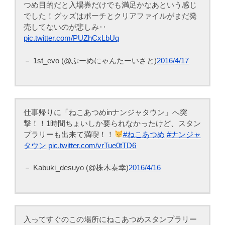
つめ目的だと入場券だけでも満足かなあという感じ
でした！グッズはポーチとクリアファイルがまだ発
売してないのが悲しみ‥
pic.twitter.com/PUZhCxLbUq
－ 1st_evo (@ぶーめにゃんたーいさと)
2016/4/17
仕事帰りに「ねこあつめinナンジャタウン」へ突
撃！！1時間ちょいしか要られなかったけど、スタン
プラリーも出来て満喫！！
#ねこあつめ
#ナンジャ
タウン
pic.twitter.com/vrTue0tTD6
－ Kabuki_desuyo (@株木泰幸)
2016/4/16
入ってすぐのこの場所にねこあつめスタンプラリー