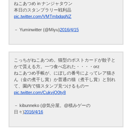
ねこあつめ in ナンジャタウン
本日のスタンプラリー戦利品
pic.twitter.com/VMTmbdqqNZ
－ Yuminwitter (@Miyu)
2016/4/15
こっちがねこあつめ。猫型のポストカードが餃子と
かで貰える方。一つ食べ忘れた・・・・orz
ねこあつめ手帳が、にぼしの番号によってレア猫さ
ん（金の煮干し賞）か普通の猫（煮干し賞）と別れ
て、園内で猫スタンプ見つけるものー
pic.twitter.com/CukvjO0ty8
－ kibunneko (@気分屋。@積みゲーの
日々)
2016/4/16