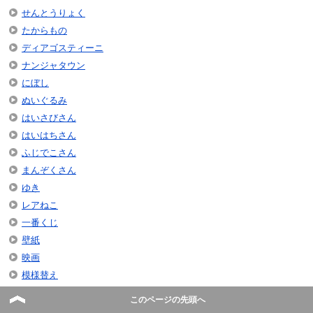
せんとうりょく
たからもの
ディアゴスティーニ
ナンジャタウン
にぼし
ぬいぐるみ
はいさびさん
はいはちさん
ふじでこさん
まんぞくさん
ゆき
レアねこ
一番くじ
壁紙
映画
模様替え
海外の反応
このページの先頭へ
着せ替え