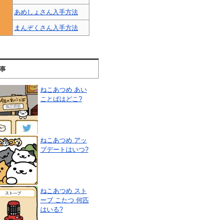
あめしょさん入手方法
まんぞくさん入手方法
事
ねこあつめ あい
ことばはどこ?
ねこあつめ アッ
プデートはいつ?
ねこあつめ スト
ーブ こたつ 何匹
はいる?