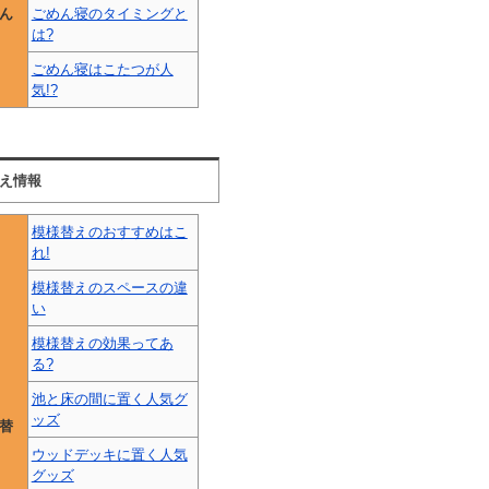
ん
ごめん寝のタイミングと
は?
ごめん寝はこたつが人
気!?
え情報
模様替えのおすすめはこ
れ!
模様替えのスペースの違
い
模様替えの効果ってあ
る?
池と床の間に置く人気グ
ッズ
替
ウッドデッキに置く人気
グッズ