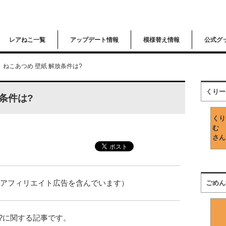
レアねこ一覧
アップデート情報
模様替え情報
公式グ
ねこあつめ 壁紙 解放条件は?
くりー
条件は?
くり
む
さん
はアフィリエイト広告を含んでいます）
ごめん
は?に関する記事です。