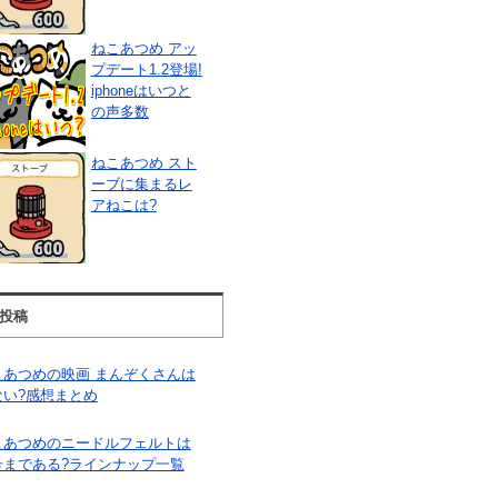
ねこあつめ アッ
プデート1.2登場!
iphoneはいつと
の声多数
ねこあつめ スト
ーブに集まるレ
アねこは?
投稿
こあつめの映画 まんぞくさんは
ない?感想まとめ
こあつめのニードルフェルトは
号まである?ラインナップ一覧