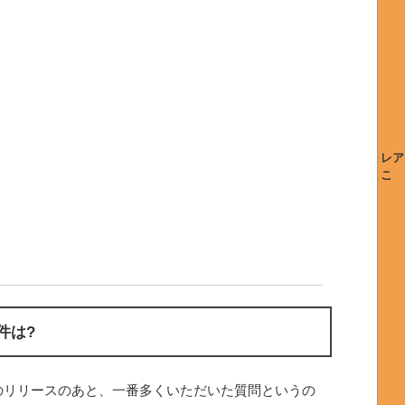
レア
こ
件は?
のリリースのあと、一番多くいただいた質問というの