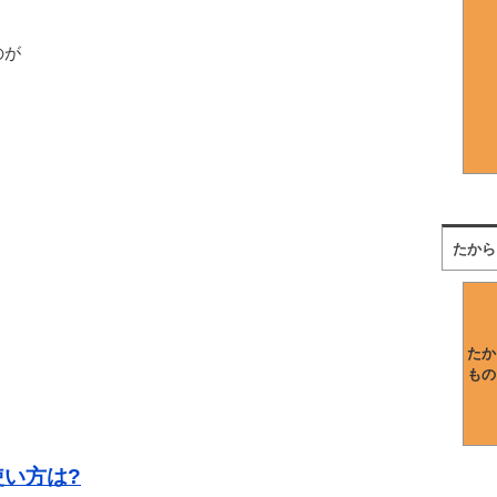
のが
たから
たか
もの
使い方は?