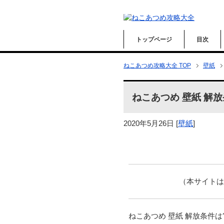
トップページ
目次
ねこあつめ攻略大全 TOP
壁紙
ねこあつめ 壁紙 解放
2020年5月26日
[
壁紙
]
（本サイト
ねこあつめ 壁紙 解放条件