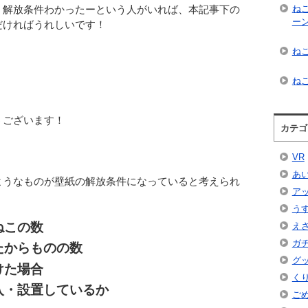
、解放条件わかったーという人がいれば、本記事下の
ね
ー
だければうれしいです！
ねこ
ねこ
うございます！
カテゴ
VR
あ
ようなものが壁紙の解放条件になっていると考えられ
ア
う
ねこの数
え
ガ
たからものの数
グ
けた場合
く
入・設置しているか
ご