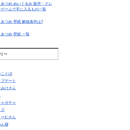
こあつめ ぬいぐるみ 販売・クレ
ンゲームで手に入るもの一覧
あつめ 壁紙 解放条件は?
あつめ 壁紙 一覧
リー
いことば
ップデート
すみけさん
さ
チャガチャ
ッズ
りーむさん
めん寝