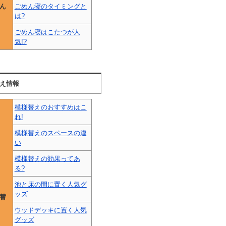
ん
ごめん寝のタイミングと
は?
ごめん寝はこたつが人
気!?
え情報
模様替えのおすすめはこ
れ!
模様替えのスペースの違
い
模様替えの効果ってあ
る?
池と床の間に置く人気グ
ッズ
替
ウッドデッキに置く人気
グッズ