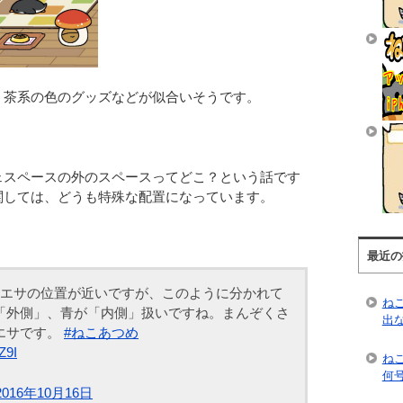
、茶系の色のグッズなどが似合いそうです。
ェスペースの外のスペースってどこ？という話です
関しては、どうも特殊な配置になっています。
最近の
のエサの位置が近いですが、このように分かれて
ね
「外側」、青が「内側」扱いですね。まんぞくさ
出
エサです。
#ねこあつめ
Z9I
ね
何
2016年10月16日