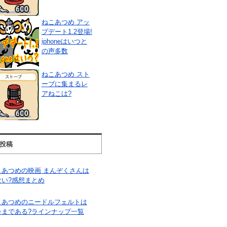
ねこあつめ アッ
プデート1.2登場!
iphoneはいつと
の声多数
ねこあつめ スト
ーブに集まるレ
アねこは?
投稿
こあつめの映画 まんぞくさんは
ない?感想まとめ
こあつめのニードルフェルトは
号まである?ラインナップ一覧