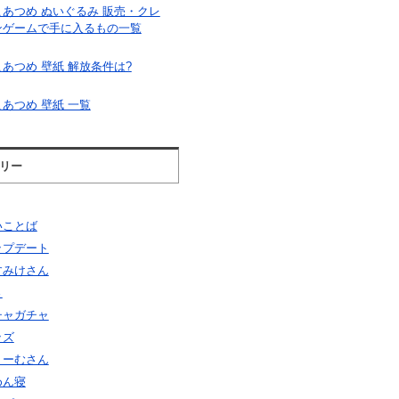
こあつめ ぬいぐるみ 販売・クレ
ンゲームで手に入るもの一覧
あつめ 壁紙 解放条件は?
あつめ 壁紙 一覧
リー
いことば
ップデート
すみけさん
さ
チャガチャ
ッズ
りーむさん
めん寝