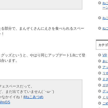
ね
ー
ねこ
たる部分で、まんぞくさんにえさを食べられるスペー
ねこ
を！
カテゴ
グッズというと、やはり同じアップデート1.8にて登
VR
似合います。
あ
ア
う
え
ガ
フェスペースだって。
まだ出てきていません( ´･ω･`)
グ
かなかイイね！
#ねこあつめ
く
ZKWmGS
ご