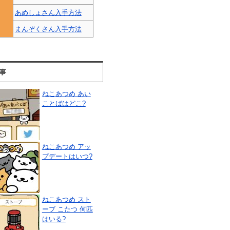
あめしょさん入手方法
まんぞくさん入手方法
事
ねこあつめ あい
ことばはどこ?
ねこあつめ アッ
プデートはいつ?
ねこあつめ スト
ーブ こたつ 何匹
はいる?