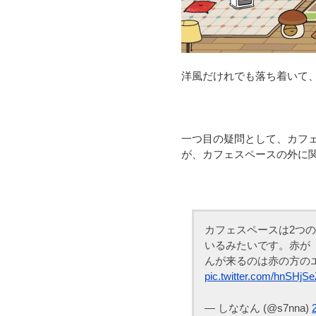
洋風だけれでも落ち着いて
一つ目の疑問として、カフ
が、カフェスペースの外に
カフェスペースは2つ
いるみたいです。赤が
んが来るのは赤の方の
pic.twitter.com/hnSHjSe
— しななん (@s7nna)